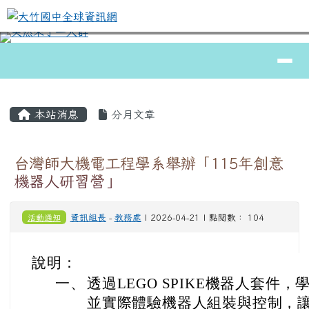
大竹國中全球資訊網
跳至主內容區
導覽列
⏸
頁尾區域
主內容區域
本站消息
分月文章
台灣師大機電工程學系舉辦「115年創意
機器人研習營」
活動通知
資訊組長
-
教務處
| 2026-04-21 | 點閱數： 104
說明：
一、
透過LEGO SPIKE機器人套件
並實際體驗機器人組裝與控制，