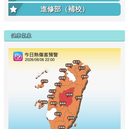
進修部（補校）
右邊區域內容
健康氣象