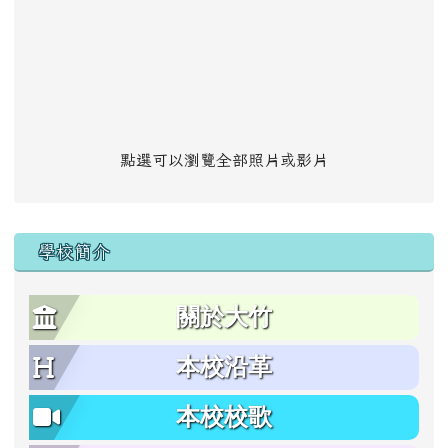
點選可以瀏覽全部照片或影片
學校簡介
關於大竹
本校沿革
本校校歌