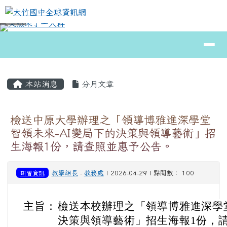
大竹國中全球資訊網
跳至主內容區
導覽列
⏸
頁尾區域
主內容區域
本站消息
分月文章
檢送中原大學辦理之「領導博雅進深學堂
智領未來-AI變局下的決策與領導藝術」招
生海報1份，請查照並惠予公告。
研習資訊
教學組長
-
教務處
| 2026-04-29 | 點閱數： 100
主旨：
檢送本校辦理之「領導博雅進深學堂
決策與領導藝術」招生海報1份，