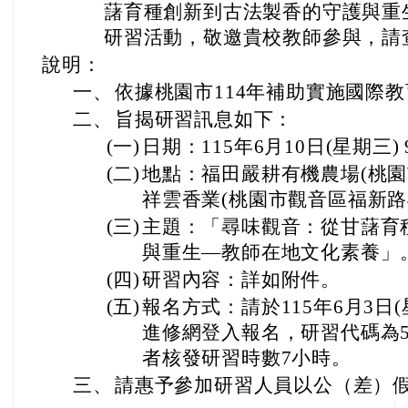
藷育種創新到古法製香的守護與重
研習活動，敬邀貴校教師參與，請
說明：
一、
依據桃園市114年補助實施國際
二、
旨揭研習訊息如下：
(一)
日期：115年6月10日(星期三) 9
(二)
地點：福田嚴耕有機農場(桃園市
祥雲香業(桃園市觀音區福新路4
(三)
主題：「尋味觀音：從甘藷育
與重生—教師在地文化素養」
(四)
研習內容：詳如附件。
(五)
報名方式：請於115年6月3日
進修網登入報名，研習代碼為55
者核發研習時數7小時。
三、
請惠予參加研習人員以公（差）