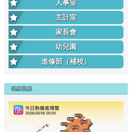
人事室
主計室
家長會
幼兒園
進修部（補校）
右邊區域內容
健康氣象