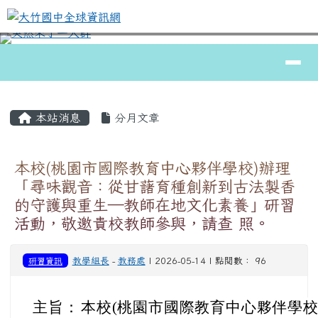
大竹國中全球資訊網
跳至主內容區
導覽列
⏸
頁尾區域
主內容區域
本站消息
分月文章
本校(桃園市國際教育中心夥伴學校)辦理
「尋味觀音：從甘藷育種創新到古法製香
的守護與重生—教師在地文化素養」研習
活動，敬邀貴校教師參與，請查 照。
研習資訊
教學組長
-
教務處
| 2026-05-14 | 點閱數： 96
主旨：
本校(桃園市國際教育中心夥伴學校