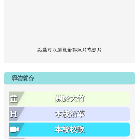
點選可以瀏覽全部照片或影片
學校簡介
關於大竹
本校沿革
本校校歌