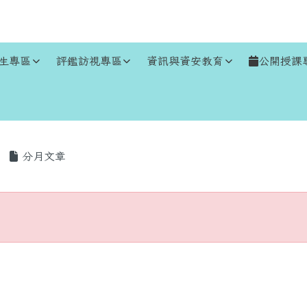
生專區
評鑑訪視專區
資訊與資安教育
公開授課
區域
分月文章
存在