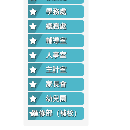
學務處
總務處
輔導室
人事室
主計室
家長會
幼兒園
進修部（補校）