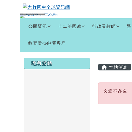
跳至主內容區
大竹國中全球資訊網
導覽列
公開資訊
十二年國教
行政及教師
學
教育愛心儲蓄專戶
頁尾區域
左邊區域內容
主內容
近期活動
本站消息
文章不
文章不存在