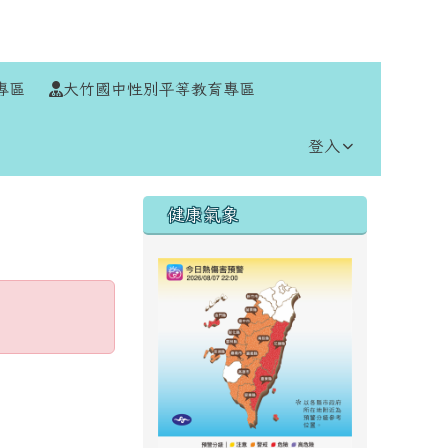
⏸
專區
大竹國中性別平等教育專區
登入
右邊區域內容
健康氣象