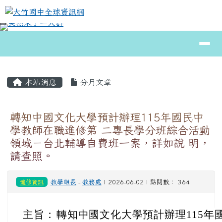
大竹國中全球資訊網
跳至主內容區
導覽列
⏸
頁尾區域
主內容區域
本站消息
分月文章
轉知中國文化大學預計辦理115年國民中
學教師在職進修第 二專長學分班綜合活動
領域－台北輔導自費班一案，詳如說 明，
請查照。
進修資訊
教學組長
-
教務處
| 2026-06-02 | 點閱數： 364
主旨：
轉知中國文化大學預計辦理115年