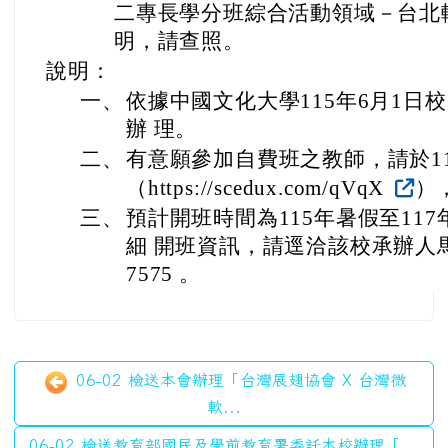
二專長學分班綜合活動領域－台北
明，請查照。
說明：
一、
依據中國文化大學115年6月1日校廣
辦 理。
二、
有意願參加自費班之教師，請於11
（https://scedux.com/qVqX
）
三、
預計開班時間為115年暑假至11
細 開班資訊，請逕洽該校承辦人馬浩屏
7575 。
06-02 檢送本會辦理「台灣展翅協會 X 台灣微
軟...
06-02 檢送教育部國民及學前教育署委託本校辦理「...