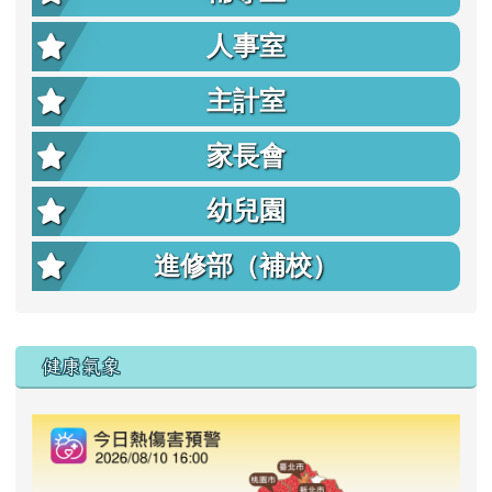
人事室
主計室
家長會
幼兒園
進修部（補校）
右邊區域內容
健康氣象