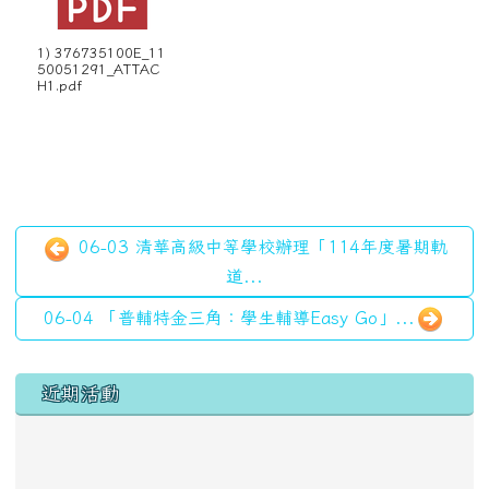
1) 376735100E_11
50051291_ATTAC
H1.pdf
06-03 清華高級中等學校辦理「114年度暑期軌
道...
06-04 「普輔特金三角：學生輔導Easy Go」...
左邊區域內容
近期活動