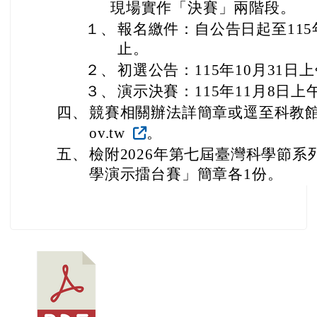
現場實作「決賽」兩階段。
１、
報名繳件：自公告日起至115年
止。
２、
初選公告：115年10月31日上
３、
演示決賽：115年11月8日上
四、
競賽相關辦法詳簡章或逕至科教館官網(htt
ov.tw
。
五、
檢附2026年第七屆臺灣科學節系列
學演示擂台賽」簡章各1份。