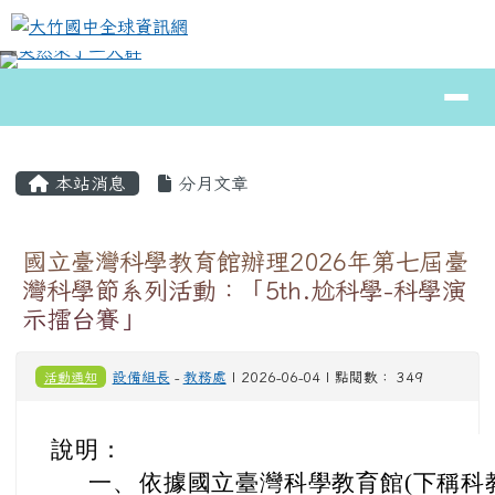
大竹國中全球資訊網
跳至主內容區
導覽列
⏸
頁尾區域
主內容區域
本站消息
分月文章
國立臺灣科學教育館辦理2026年第七屆臺
灣科學節系列活動：「5th.尬科學-科學演
示擂台賽」
活動通知
設備組長
-
教務處
| 2026-06-04 | 點閱數： 349
說明：
一、
依據國立臺灣科學教育館(下稱科教