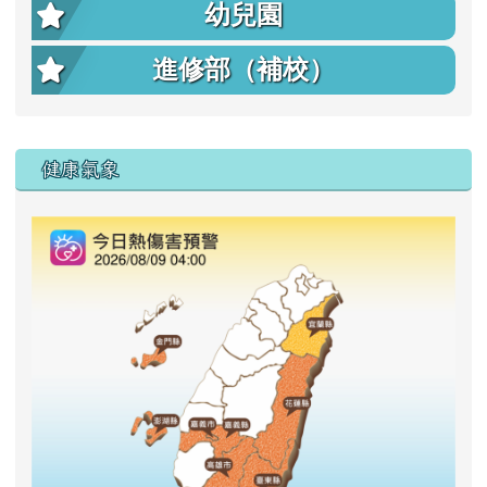
幼兒園
進修部（補校）
右邊區域內容
健康氣象