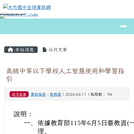
大竹國中全球資訊網
跳至主內容區
導覽列
⏸
頁尾區域
主內容區域
本站消息
分月文章
高級中等以下學校人工智慧使用和學習指
引
政令宣導
資訊組長
-
教務處
| 2026-06-11 | 點閱數： 94
說明：
一、
依據教育部115年6月5日臺教資(一)
理。