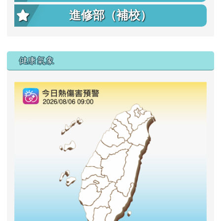
進修部（補校）
右邊區域內容
健康氣象