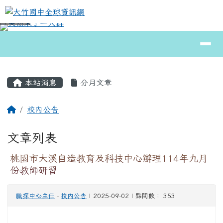
大竹國中全球資訊網
跳至主內容區
導覽列
⏸
頁尾區域
主內容區域
本站消息
分月文章
回首頁
校內公告
文章列表
桃園市大溪自造教育及科技中心辦理114年九月
份教師研習
職探中心主任
-
校內公告
| 2025-09-02 | 點閱數： 353