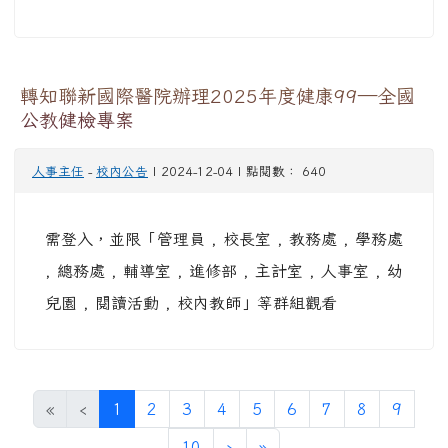
轉知聯新國際醫院辦理2025年度健康99—全國
公教健檢專案
人事主任
-
校內公告
| 2024-12-04 | 點閱數： 640
需登入，並限「管理員 , 校長室 , 教務處 , 學務處
, 總務處 , 輔導室 , 進修部 , 主計室 , 人事室 , 幼
兒園 , 閱讀活動 , 校內教師」等群組觀看
(目前頁次)
«
‹
1
2
3
4
5
6
7
8
9
下一頁
最後頁
10
›
»