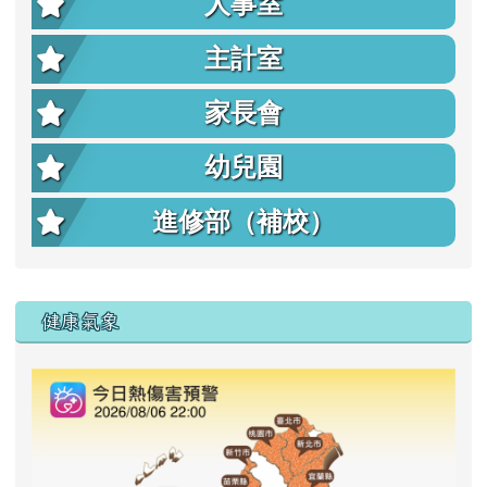
人事室
主計室
家長會
幼兒園
進修部（補校）
右邊區域內容
健康氣象