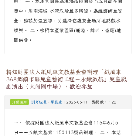
明： 一、本產業園區為填海造陸開發而成且尚在開
發中，周圍海域 水深危險且多暗流，為維護師生安
全，務請加強宣導，另選擇它處安全場所地點戲水
娛樂。 二、檢附本產業園區(鹿港、線西、崙尾)地
圖供參。
轉知財團法人紙風車文教基金會辦理「紙風車
368鄉鎮市區兒童藝術工程－永續啟航」兒童戲
劇演出（大崗國中場），歡迎參加
活動通知
訓育組長
-
學務處
| 2026-06-11 | 點閱數： 122
一、 依據財團法人紙風車文教基金會115年6月5
日一一五紙文基第1150113號函辦理。 二、 本活