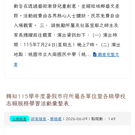
動旨在透過藝術激發兒童創意，並縮短城鄉藝文差
距。活動經費由各界熱心人士讚助，民眾免費自由
入場觀賞。 三、 請鼓勵所屬及社區里鄰之師生及
家長踴躍前往觀賞，演出資訊如下： (一) 演出時
間：115年7月24日(星期五）晚上7時。 (二) 演出
地點：桃園市立大崗國民中學（桃...
觀看完整文
章
轉知115學年度暑假市府所屬各單位暨各級學校
志願服務學習活動彙整表
公告訊息
訓育組長
-
學務處
| 2026-06-09 | 點閱數： 149