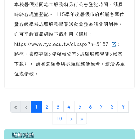
本校暑假期間志工服務將另行公告登記時間，請屆
時於各處室登記。 115學年度暑假市府所屬各單位
暨各級學校志願服務學習活動彙整表請參閱附件，
亦可至教育局網站下載利用〈網址：
https://www.tyc.edu.tw/cl.aspx?n=5157
；
路徑：業務專區>學輔校安室>志願服務學習>檔案
下載〉。 請有意願參與志願服務活動者，逕洽各單
位或學校。
(目前頁次)
«
‹
1
2
3
4
5
6
7
8
9
下一頁
最後頁
10
›
»
左邊區域內容
近期活動