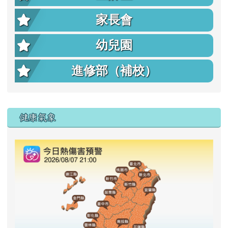
家長會
幼兒園
進修部（補校）
右邊區域內容
健康氣象