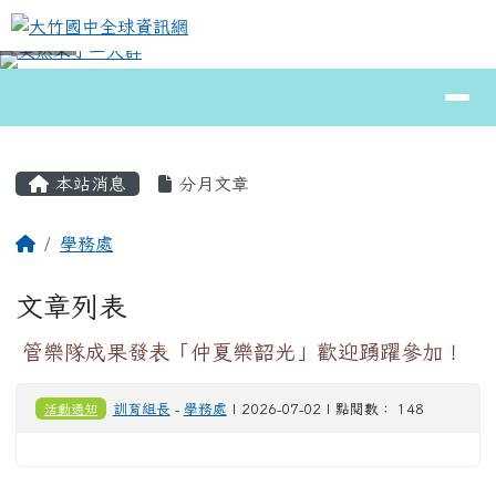
大竹國中全球資訊網
跳至主內容區
導覽列
⏸
頁尾區域
主內容區域
本站消息
分月文章
回首頁
學務處
文章列表
管樂隊成果發表「仲夏樂韶光」歡迎踴躍參加！
活動通知
訓育組長
-
學務處
| 2026-07-02 | 點閱數： 148