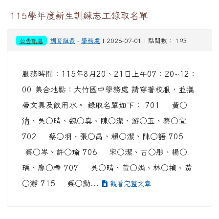
115學年度新生訓練志工錄取名單
公告訊息
訓育組長
-
學務處
| 2026-07-01 | 點閱數： 193
服務時間：115年8月20、21日上午07：20~12：
00 集合地點：大竹國中學務處 請穿著校服，並攜
帶文具及飲用水。 錄取名單如下： 701 黃○
淯、吳○晴、魏○真、陳○潔、游○玉、蔡○宜
702 蔡○羽、張○禹、賴○潔、陳○語 705
蔡○岑、許○瑜 706 宋○潔、古○彤、楊○
瑀、廖○樺 707 吳○晴、黃○娟、林○禎、黃
○瀞 715 蔡○勳...
觀看完整文章