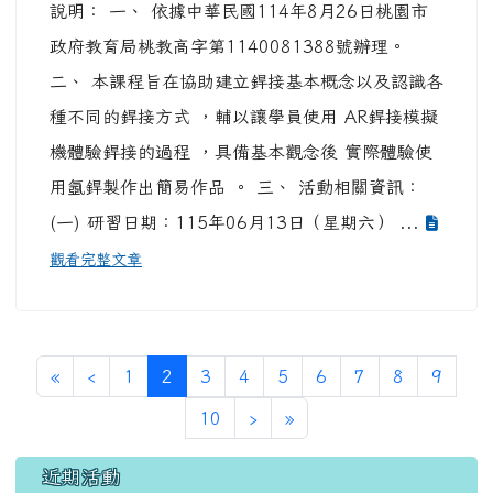
說明： 一、 依據中華民國114年8月26日桃園市
政府教育局桃教高字第1140081388號辦理。
二、 本課程旨在協助建立銲接基本概念以及認識各
種不同的銲接方式 ，輔以讓學員使用 AR銲接模擬
機體驗銲接的過程 ，具備基本觀念後 實際體驗使
用氬銲製作出簡易作品 。 三、 活動相關資訊：
(一) 研習日期：115年06月13日（星期六） ...
觀看完整文章
第一頁
上一頁
(目前頁次)
«
‹
1
2
3
4
5
6
7
8
9
下一頁
最後頁
10
›
»
左邊區域內容
近期活動