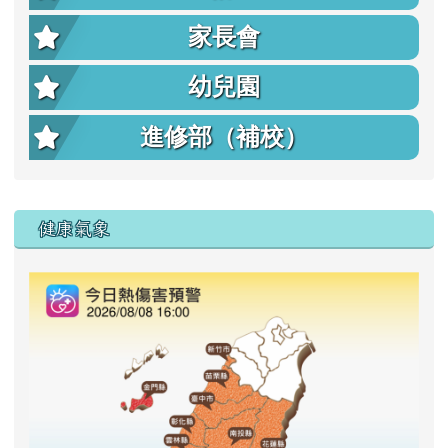
家長會
幼兒園
進修部（補校）
右邊區域內容
健康氣象