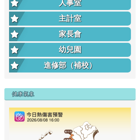
人事室
主計室
家長會
幼兒園
進修部（補校）
右邊區域內容
健康氣象