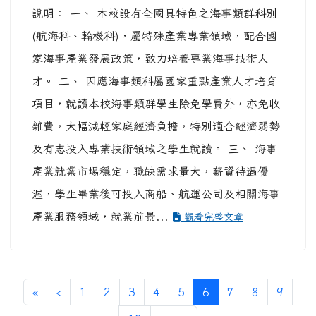
說明： 一、 本校設有全國具特色之海事類群科別
(航海科、輪機科)，屬特殊產業專業領域，配合國
家海事產業發展政策，致力培養專業海事技術人
才。 二、 因應海事類科屬國家重點產業人才培育
項目，就讀本校海事類群學生除免學費外，亦免收
雜費，大幅減輕家庭經濟負擔，特別適合經濟弱勢
及有志投入專業技術領域之學生就讀。 三、 海事
產業就業市場穩定，職缺需求量大，薪資待遇優
渥，學生畢業後可投入商船、航運公司及相關海事
產業服務領域，就業前景...
觀看完整文章
第一頁
上一頁
(目前頁次)
«
‹
1
2
3
4
5
6
7
8
9