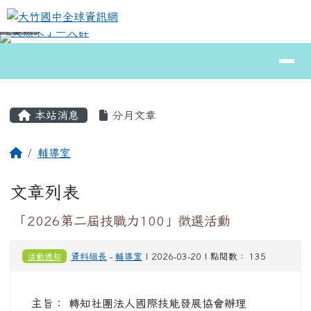
大竹國中全球資訊網
跳至主內容區
導覽列
⏸
頁尾區域
主內容區域
本站消息
分月文章
回首頁
輔導室
文章列表
「2026第二屆技職力100」徵選活動
活動通知
資料組長
-
輔導室
| 2026-03-20 | 點閱數： 135
主旨： 轉知社團法人國際技能發展協會辦理