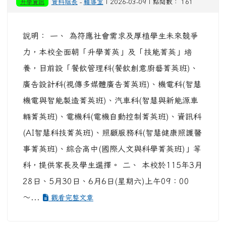
升學資訊
資料組長
-
輔導室
| 2026-03-09 | 點閱數： 161
說明： 一、 為符應社會需求及厚植學生未來競爭
力，本校全面朝「升學菁英」及「技能菁英」培
養，目前設「餐飲管理科(餐飲創意廚藝菁英班)、
廣告設計科(視傳多媒體廣告菁英班)、機電科(智慧
機電與智能製造菁英班)、汽車科(智慧與新能源車
輛菁英班)、電機科(電機自動控制菁英班)、資訊科
(AI智慧科技菁英班)、照顧服務科(智慧健康照護醫
事菁英班)、綜合高中(國際人文與科學菁英班)」等
科，提供家長及學生選擇。 二、 本校於115年3月
28日、5月30日、6月6日(星期六)上午09：00
～...
觀看完整文章