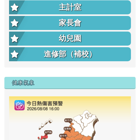
主計室
家長會
幼兒園
進修部（補校）
右邊區域內容
健康氣象