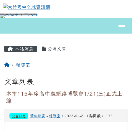
大竹國中全球資訊網
跳至主內容區
導覽列
⏸
頁尾區域
主內容區域
本站消息
分月文章
回首頁
輔導室
文章列表
本市115年度高中職網路博覽會1/21(三)正式上
線
公告訊息
資料組長
-
輔導室
| 2026-01-21 | 點閱數： 133