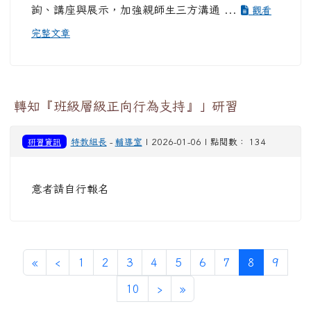
詢、講座與展示，加強親師生三方溝通 ...
觀看
完整文章
轉知『班級層級正向行為支持』」研習
研習資訊
特教組長
-
輔導室
| 2026-01-06 | 點閱數： 134
意者請自行報名
第一頁
上一頁
(目前頁次)
«
‹
1
2
3
4
5
6
7
8
9
下一頁
最後頁
10
›
»