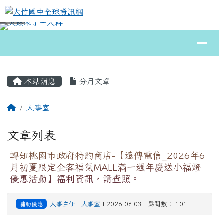
大竹國中全球資訊網
跳至主內容區
導覽列
⏸
頁尾區域
主內容區域
本站消息
分月文章
回首頁
人事室
文章列表
轉知桃園市政府特約商店-【遠傳電信_2026年6
月初夏限定企客福氣MALL滿一週年慶送小福燈
優惠活動】福利資訊，請查照。
補助優惠
人事主任
-
人事室
| 2026-06-03 | 點閱數： 101