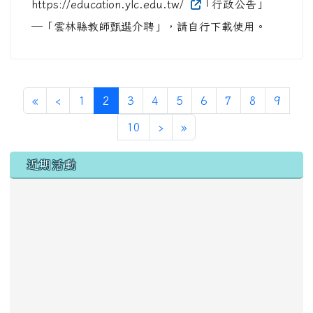
https://education.ylc.edu.tw/
「行政公告」
─「雲林縣教師甄選介聘」，請自行下載使用。
第一頁
上一頁
(目前頁次)
«
‹
1
2
3
4
5
6
7
8
9
下一頁
最後頁
10
›
»
左邊區域內容
近期活動