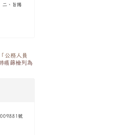
。 二、旨揭
，「公務人員
肺癌篩檢列為
09881號