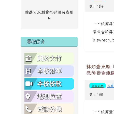
數： 134
點選可以瀏覽全部照片或影
片
一、依據屏東
章公告於屏東
b.twrecru
學校簡介
關於大竹
轉知臺東縣「
本校沿革
教師聯合甄選
本校校歌
公告訊息
人事
數： 105
地理位置
電話分機
一、依據臺東