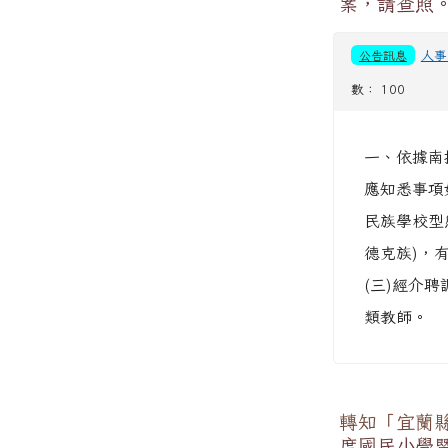
案，請查照
公告訊息
人事
數： 100
一、依據南投
應知悉事項
民族學校型
德克族)，
(三)經介
類教師。
轉知「宜蘭縣
度國民小學