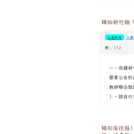
轉知新竹縣「
公告訊息
人事
數： 112
一、依據新竹
簡章公告於
教師聯合甄選網（
），請自行
轉知南投縣