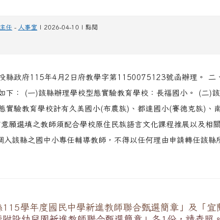
。
主任
-
人事室
| 2026-04-10 | 點閱
縣政府115年4月2日府教學字第1150075123號函辦理。 
如下： (一)該縣辦理學校型態實驗教育學校：長福國小。 (二)
態實驗教育學校計有久美國小(布農族)、都達國小(賽德克族)、
有意願選填之教師須配合學校原住民族語言文化課程推展以及相
聘調入該縣之國中小專任輔導教師，不得以任何理由申請轉任該縣
115學年度國民中學新進教師聯合甄選簡章」及「宜蘭
暨附設幼兒園新進教師聯合甄選簡章」各1份，請查照