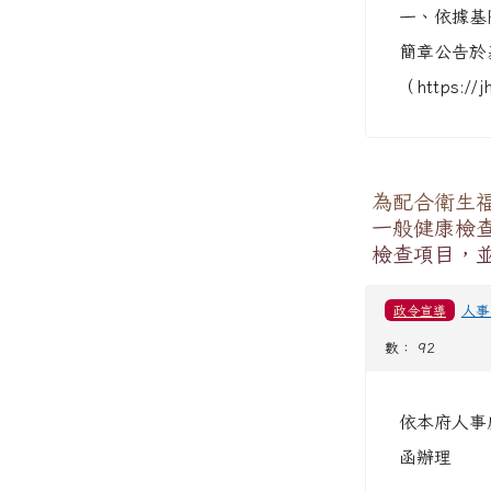
一、依據基隆
簡章公告於
（https://j
為配合衛生福
一般健康檢
檢查項目，
政令宣導
人事
數： 92
依本府人事處
函辦理