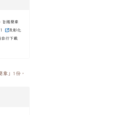
二、旨揭簡章
/1
及彰化
，請自行下載
簡章」1份，