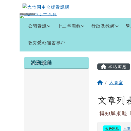
跳至主內容區
大竹國中全球資訊網
導覽列
公開資訊
十二年國教
行政及教師
學
教育愛心儲蓄專戶
頁尾區域
左邊區域內容
主內容
近期活動
本站消息
回首頁
人事室
文章列
轉知屏東縣「
公告訊息
人事