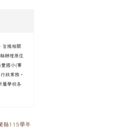
二、旨揭相關
該縣辦理原住
南豐國小(賽
關行政業務。
所屬學校各
縣115學年
。