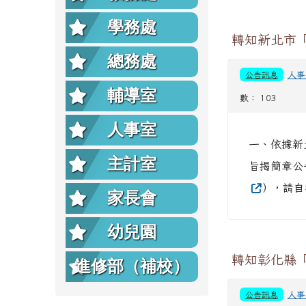
學務處
轉知新北市「
總務處
公告訊息
人事
輔導室
數： 103
人事室
一、依據新北
主計室
旨揭簡章公告於
），請自
家長會
幼兒園
轉知彰化縣「
進修部（補校）
公告訊息
人事