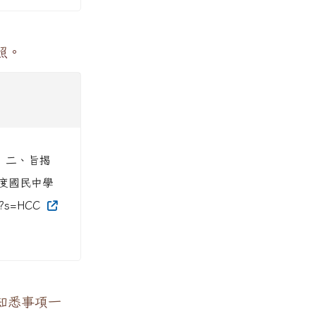
照。
。 二、旨揭
年度國民中學
x?s=HCC
知悉事項一