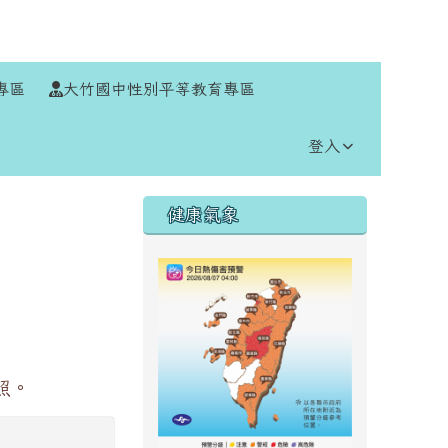
⏸
專區
大竹國中性別平等教育專區
登入
右邊區域內容
健康氣象
照。