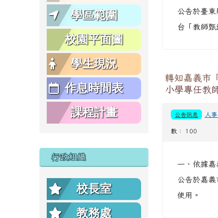
公告於臺東縣政府
學區範圍
台「教師甄選公告
校園平面圖
學生現況
轉知嘉義市「
作息時間表
小學專任教
課程計畫
公告訊息
人事
數： 100
行政組織
一、依據嘉義
公告於嘉義
校長室
使用。
教務處