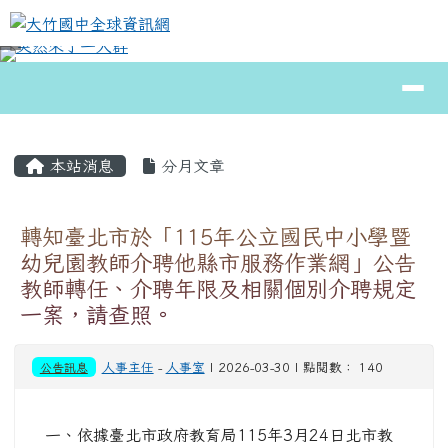
大竹國中全球資訊網
跳至主內容區
導覽列
⏸
頁尾區域
主內容區域
本站消息
分月文章
轉知臺北市於「115年公立國民中小學暨
幼兒園教師介聘他縣市服務作業網」公告
教師轉任、介聘年限及相關個別介聘規定
一案，請查照。
公告訊息
人事主任
-
人事室
| 2026-03-30 | 點閱數： 140
一、依據臺北市政府教育局115年3月24日北市教