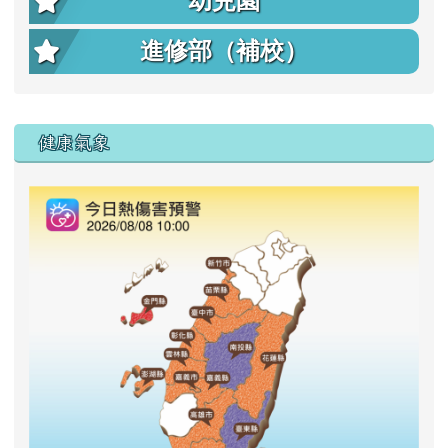
幼兒園
進修部（補校）
右邊區域內容
健康氣象