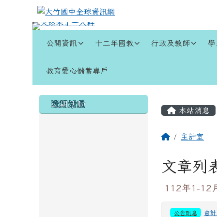
跳至主內容區
大竹國中全球資訊網
導覽列
公開資訊
十二年國教
行政及教師
學
教育愛心儲蓄專戶
頁尾區域
左邊區域內容
主內容
近期活動
本站消息
回首頁
主計室
文章列
112年1-1
公告訊息
會計