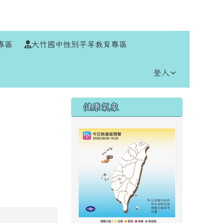
⏸
專區
大竹國中性別平等教育專區
登入
右邊區域內容
健康氣象