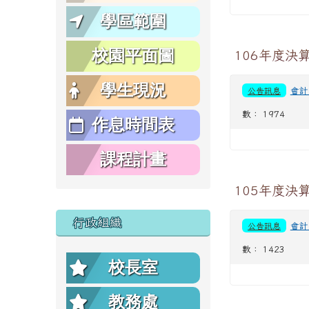
學區範圍
校園平面圖
106年度決
學生現況
公告訊息
會計
數： 1974
作息時間表
課程計畫
105年度決
行政組織
公告訊息
會計
數： 1423
校長室
教務處