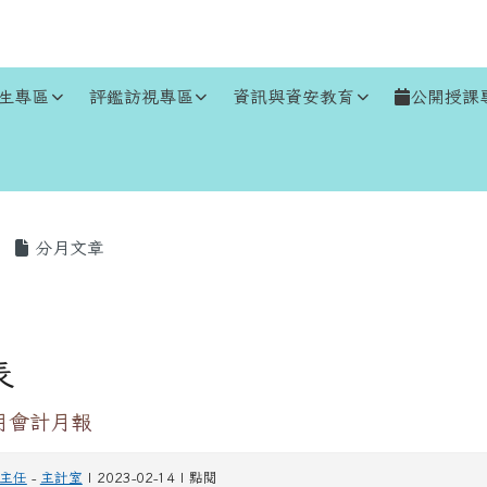
生專區
評鑑訪視專區
資訊與資安教育
公開授課
區域
分月文章
表
2月會計月報
主任
-
主計室
| 2023-02-14 | 點閱