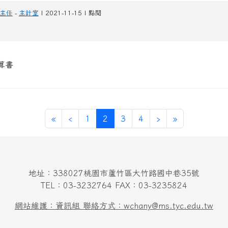
主任
-
主計室
| 2021-11-15 | 點閱
算書
第一頁
上一頁
(目前頁次)
下一頁
最後頁
«
‹
1
2
3
4
›
»
地址：338027桃園市蘆竹區大竹路國中巷35號
TEL：03-3232764 FAX：03-3235824
網站維護：資訊組 聯絡方式：wchany@ms.tyc.edu.tw