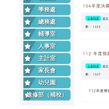
104年度決
學務處
公告訊息
會計
總務處
數： 1424
輔導室
人事室
112 年度預
主計室
公告訊息
會計
家長會
數： 1567
幼兒園
112年度預
進修部（補校）