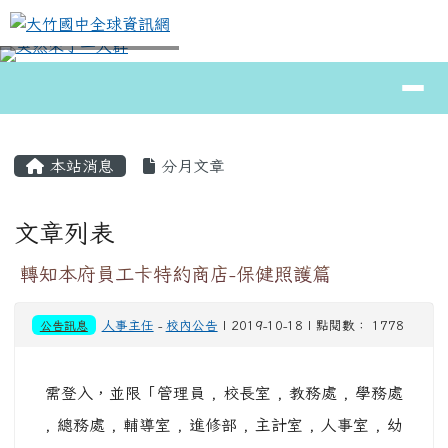
大竹國中全球資訊網
跳至主內容區
導覽列
⏸
頁尾區域
主內容區域
本站消息
分月文章
文章列表
轉知本府員工卡特約商店-保健照護篇
公告訊息
人事主任
-
校內公告
| 2019-10-18 | 點閱數： 1778
需登入，並限「管理員 , 校長室 , 教務處 , 學務處
, 總務處 , 輔導室 , 進修部 , 主計室 , 人事室 , 幼