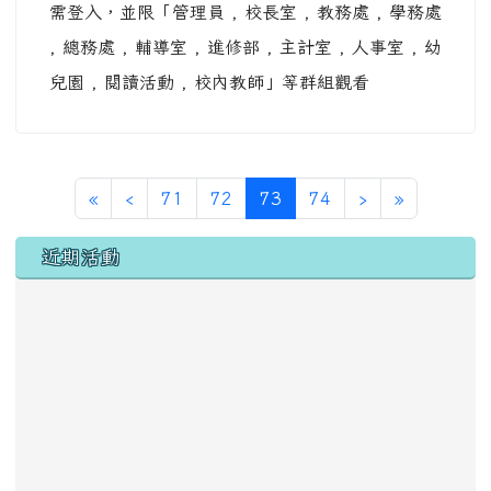
需登入，並限「管理員 , 校長室 , 教務處 , 學務處
, 總務處 , 輔導室 , 進修部 , 主計室 , 人事室 , 幼
兒園 , 閱讀活動 , 校內教師」等群組觀看
第一頁
上一頁
(目前頁次)
下一頁
最後頁
«
‹
71
72
73
74
›
»
左邊區域內容
近期活動