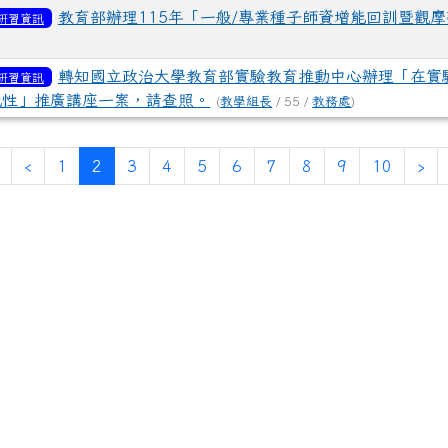
教育部辦理115年「一般/專業種子師資增能回訓暨觀
研習資訊
轉知國立政治大學教育部實驗教育推動中心辦理「在實
研習資訊
能性」推廣講座一案，請查照。
(
教學組長
/ 55 /
教務處
)
第一頁
上一頁
(目前頁次)
下
‹
1
2
3
4
5
6
7
8
9
10
›