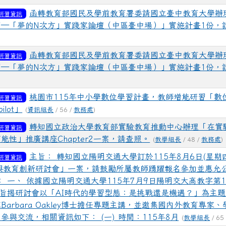
函轉教育部國民及學前教育署委請國立臺中教育大學辦理
研習資訊
習—「夢的N次方」實踐家論壇（中區臺中場）」實施計畫1份，
函轉教育部國民及學前教育署委請國立臺中教育大學辦理
研習資訊
習—「夢的N次方」實踐家論壇（中區臺中場）」實施計畫1份，
桃園市115年中小學數位學習計畫，教師增能研習「數
研習資訊
ilot」
(
資訊組長
/ 56 /
教務處
)
轉知國立政治大學教育部實驗教育推動中心辦理「在實
研習資訊
能性」推廣講座Chapter2一案，請查照。
(
教學組長
/ 48 /
教務處
)
主旨： 轉知國立陽明交通大學訂於115年8月6日(星期四
研習資訊
學與教育創新研討會」一案，請鼓勵所屬教師踴躍報名參加並惠允公
 一、 依據國立陽明交通大學115年7月9日陽明交大高教字第115
 旨揭研討會以「AI時代的學習型態：是挑戰還是機遇？」為主
Barbara Oakley博士擔任專題主講，並邀集國內外教育專家
參與交流，相關資訊如下： (一) 時間：115年8月
(
教學組長
/ 65