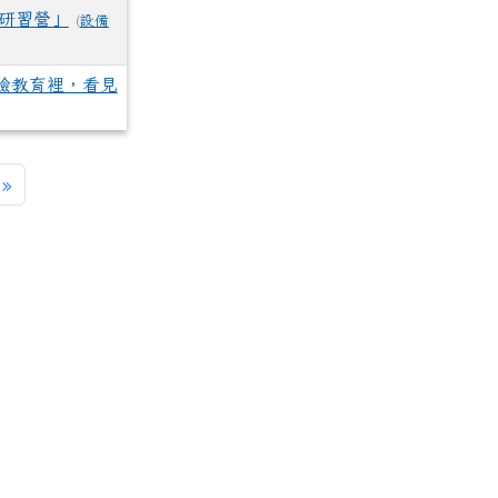
摩研習營」
(
設備
驗教育裡，看見
一頁
最後頁
»