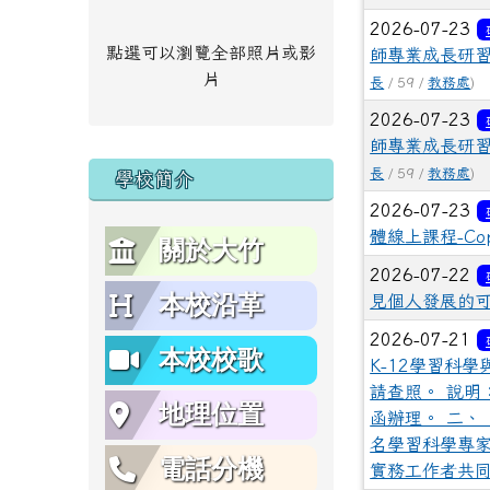
2026-07-23
點選可以瀏覽全部照片或影
師專業成長研
片
長
/ 59 /
教務處
)
2026-07-23
師專業成長研
長
/ 59 /
教務處
)
學校簡介
2026-07-23
體線上課程-Cop
關於大竹
2026-07-22
本校沿革
見個人發展的可
2026-07-21
本校校歌
K-12學習科
請查照。 說明：
地理位置
函辦理。 二、
名學習科學專家
電話分機
實務工作者共同