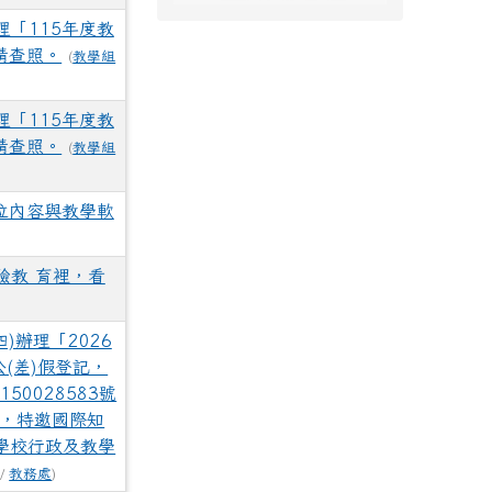
「115年度教
請查照。
(
教學組
「115年度教
請查照。
(
教學組
位內容與教學軟
驗教 育裡，看
)辦理「2026
(差)假登記，
0028583號
題，特邀國際知
、學校行政及教學
 /
教務處
)