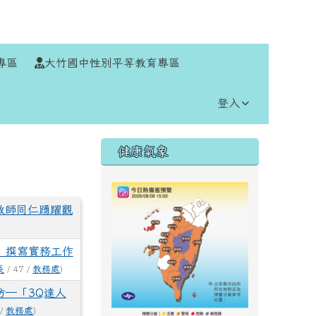
⏸
專區
大竹國中性別平等教育專區
登入
右邊區域內容
健康氣象
教師同仁踴躍觀
」撰寫實務工作
長
/ 47 /
教務處
)
坊─「3Q達人
 /
教務處
)