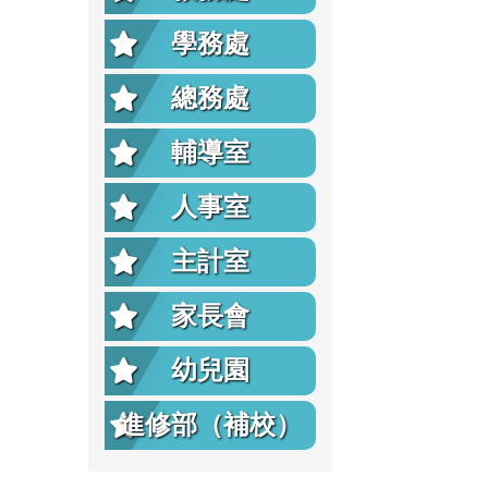
學務處
總務處
輔導室
人事室
主計室
家長會
幼兒園
進修部（補校）