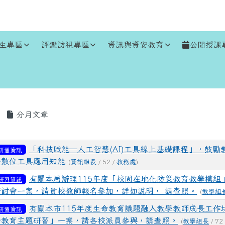
生專區
評鑑訪視專區
資訊與資安教育
公開授課
區域
分月文章
表
「科技賦能─人工智慧(AI)工具線上基礎課程」，鼓勵
研習資訊
升數位工具應用知能
(
資訊組長
/ 52 /
教務處
)
有關本局辦理115年度「校園在地化防災教育教學模組
研習資訊
研討會一案，請貴校教師報名參加，詳如說明， 請查照。
(
教學組
有關本市115年度生命教育議題融入教學教師成長工作
研習資訊
命教育主題研習」一案，請各校派員參與，請查照。
(
教學組長
/ 72