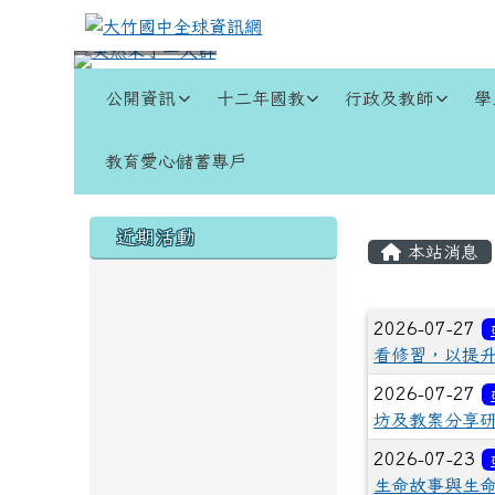
跳至主內容區
大竹國中全球資訊網
導覽列
公開資訊
十二年國教
行政及教師
學
教育愛心儲蓄專戶
頁尾區域
左邊區域內容
主內容
近期活動
本站消息
文章列
2026-07-27
看修習，以提
2026-07-27
坊及教案分享
2026-07-23
生命故事與生