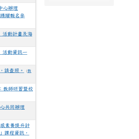
中心辦理
師踴躍報名參
」活動計畫及海
」活動資訊一
，請查照。
(
教
：教師研習暨校
中心共同辦理
美感素養提升計
塑」課程資訊，