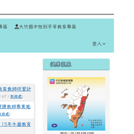
⏸
專區
大竹國中性別平等教育專區
登入
右邊區域內容
健康氣象
教育教師研習計
/ 67 /
教務處
)
授課教師專業能
教務處
)
15年木藝教育