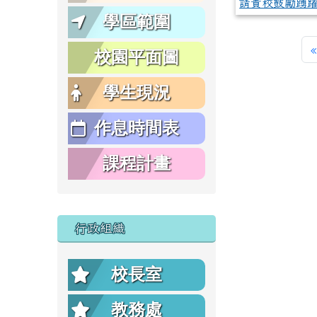
請貴校鼓勵踴躍
學區範圍
«
校園平面圖
學生現況
作息時間表
課程計畫
行政組織
校長室
教務處