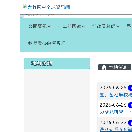
跳至主內容區
大竹國中全球資訊網
導覽列
公開資訊
十二年國教
行政及教師
學
教育愛心儲蓄專戶
頁尾區域
左邊區域內容
主內容
近期活動
本站消息
文章列
2026-06-29
畫」基地學校
2026-06-26
力增能研習」
2026-06-22
暑期研習系列