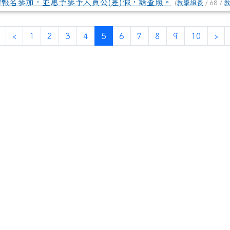
報名參加，並惠予參予人員公(差)假，請查照。
(
教學組長
/ 68 /
第一頁
上一頁
(目前頁次)
下
‹
1
2
3
4
5
6
7
8
9
10
›