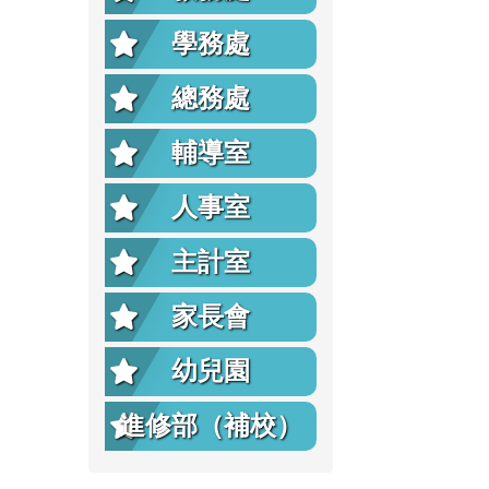
學務處
總務處
輔導室
人事室
主計室
家長會
幼兒園
進修部（補校）