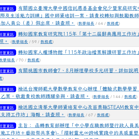
有關國立臺灣大學中國信託慈善基金會兒少暨家庭研究
研習資訊
向人際及生活能力訓練」國中師資培訓一案，請貴校轉知與鼓勵教
參加人員公（差）假出席，請查照。
(
教學組長
/ 64 /
教務處
)
轉知國家教育研究院115年「第十二屆辭典應用工作坊
研習資訊
照。
(
教學組長
/ 59 /
教務處
)
轉知國家人權博物館「115年政治檔案解讀研習工作坊
研習資訊
教學組長
/ 70 /
教務處
)
有關桃園市教師會7、8月辦理學校多元研習，詳如說明
研習資訊
處
)
檢送台灣師範大學數學教育中心辦理「體驗式數學學習
研習資訊
」乙案，敬邀貴校教師踴躍參與，請查照。
(
教學組長
/ 144 /
教務處
)
檢送國立清華大學師資培育中心及苗栗縣STEAM教育
研習資訊
域支持工作坊」海報，請查照。
(
教學組長
/ 67 /
教務處
)
主旨： 函轉教育部辦理「中小學在職教師暨行政人員
研習資訊
年(增能工作坊＋藝術祭共享會)-「摺射靈光∞跨域實踐中的美感重