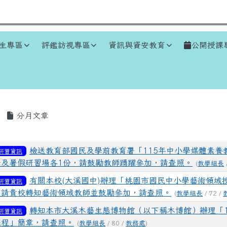
生專區
評鑑訪視專區
資訊與資安教育
公開授課
區域
分月文章
表
檢送教育部國民及學前教育署「115年中小學媒體素養
研習資訊
場及暑假研習場各1份，請鼓勵教師踴躍參加，請查照。
(
教學組長
有關本校(大溪國中)辦理「桃園市國民中小學藝術領域
研習資訊
，請貴校轉知藝術領域教師並鼓勵參加，請查照。
(
教學組長
/ 72 /
轉知本市大溪木藝生態博物館（以下稱木博館）辦理「1
研習資訊
課程」簡章，請查照。
(
教學組長
/ 80 /
教務處
)