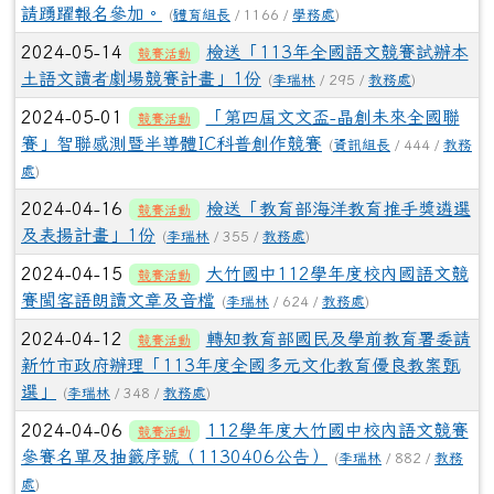
請踴躍報名參加。
(
體育組長
/ 1166 /
學務處
)
2024-05-14
檢送「113年全國語文競賽試辦本
競賽活動
土語文讀者劇場競賽計畫」1份
(
李瑞林
/ 295 /
教務處
)
2024-05-01
「第四屆文文盃-晶創未來全國聯
競賽活動
賽」智聯感測暨半導體IC科普創作競賽
(
資訊組長
/ 444 /
教務
處
)
2024-04-16
檢送「教育部海洋教育推手獎遴選
競賽活動
及表揚計畫」1份
(
李瑞林
/ 355 /
教務處
)
2024-04-15
大竹國中112學年度校內國語文競
競賽活動
賽閩客語朗讀文章及音檔
(
李瑞林
/ 624 /
教務處
)
2024-04-12
轉知教育部國民及學前教育署委請
競賽活動
新竹市政府辦理「113年度全國多元文化教育優良教案甄
選」
(
李瑞林
/ 348 /
教務處
)
2024-04-06
112學年度大竹國中校內語文競賽
競賽活動
參賽名單及抽籤序號（1130406公告）
(
李瑞林
/ 882 /
教務
處
)