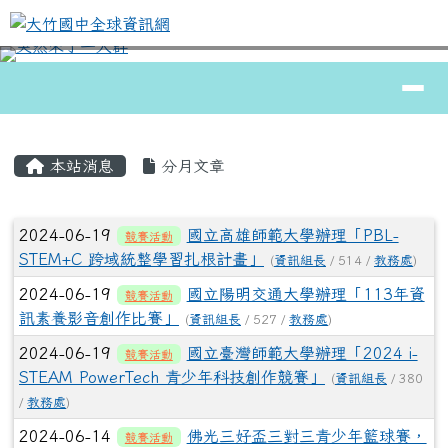
大竹國中全球資訊網
跳至主內容區
導覽列
⏸
頁尾區域
主內容區域
本站消息
分月文章
文章列表
2024-06-19
國立高雄師範大學辦理「PBL-
競賽活動
STEM+C 跨域統整學習扎根計畫」
(
資訊組長
/ 514 /
教務處
)
2024-06-19
國立陽明交通大學辦理「113年資
競賽活動
訊素養影音創作比賽」
(
資訊組長
/ 527 /
教務處
)
2024-06-19
國立臺灣師範大學辦理「2024 i-
競賽活動
STEAM PowerTech 青少年科技創作競賽」
(
資訊組長
/ 380
/
教務處
)
2024-06-14
佛光三好盃三對三青少年籃球賽，
競賽活動