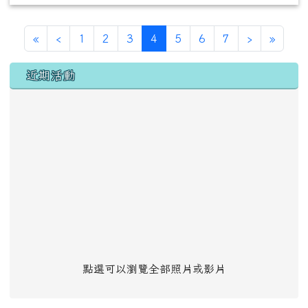
第一頁
上一頁
(目前頁次)
下一頁
最後頁
«
‹
1
2
3
4
5
6
7
›
»
左邊區域內容
近期活動
點選可以瀏覽全部照片或影片