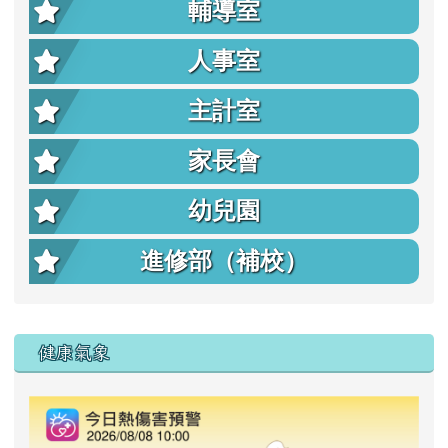
輔導室
人事室
主計室
家長會
幼兒園
進修部（補校）
右邊區域內容
健康氣象