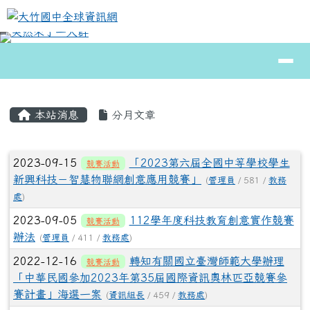
大竹國中全球資訊網
跳至主內容區
導覽列
⏸
頁尾區域
主內容區域
本站消息
分月文章
文章列表
2023-09-15
「2023第六屆全國中等學校學生
競賽活動
新興科技－智慧物聯網創意應用競賽」
(
管理員
/ 581 /
教務
處
)
2023-09-05
112學年度科技教育創意實作競賽
競賽活動
辦法
(
管理員
/ 411 /
教務處
)
2022-12-16
轉知有關國立臺灣師範大學辦理
競賽活動
「中華民國參加2023年第35屆國際資訊奧林匹亞競賽參
賽計畫」海選一案
(
資訊組長
/ 459 /
教務處
)