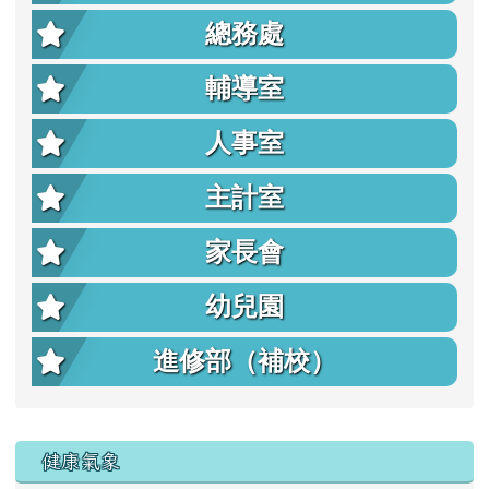
總務處
輔導室
人事室
主計室
家長會
幼兒園
進修部（補校）
右邊區域內容
健康氣象