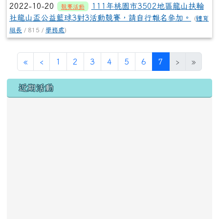
2022-10-20
111年桃園市3502地區龍山扶輪
競賽活動
社龍山盃公益籃球3對3活動競賽，請自行報名參加。
(
體育
組長
/ 815 /
學務處
)
第一頁
上一頁
(目前頁次)
«
‹
1
2
3
4
5
6
7
›
»
左邊區域內容
近期活動