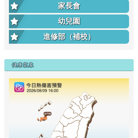
家長會
幼兒園
進修部（補校）
右邊區域內容
健康氣象