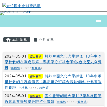
大竹國中全球資訊網
跳至主內容區
導覽列
⏸
頁尾區域
主內容區域
本站消息
分月文章
文章列表
2024-05-01
轉知中國文化大學辦理113年中等
招生資訊
學校教師在職進修第二專長學分班社會領域-台北歷史自費
班
(
李瑞林
/ 389 /
教務處
)
2024-05-01
轉知中國文化大學辦理113年中等
招生資訊
學校教師在職進修第二專長學分班綜合活動領域-台北家政
自費班
(
李瑞林
/ 385 /
教務處
)
2024-05-01
國立臺灣師範大學113學年度國際
招生資訊
教師專業發展學分班招生海報
(
李瑞林
/ 385 /
教務處
)