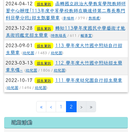
2024-04-12
函轉國立政治大學教育學院教師研
招生資訊
習中心辦理｢113年度中等學校教師在職進修第二專長專門
科目學分班｣招生甄審簡章
(
李瑞林
/ 379 /
教務處
)
2023-12-28
轉知113學年度國民中學藝術才能
招生資訊
美術班鑑定招生簡章
(
特教組長
/ 611 /
輔導室
)
2023-09-01
113 學年度大竹國中附幼自行招
招生資訊
生簡章
(
幼兒園
/ 1483 /
幼兒園
)
2023-03-13
112 學年度大竹國中附幼招生簡
招生資訊
章來囉~
(
幼兒園
/ 1806 /
幼兒園
)
2022-10-17
111 學年度幼兒園自行招生簡章
招生資訊
(
幼兒園
/ 1494 /
幼兒園
)
第一頁
上一頁
(目前頁次)
«
‹
1
2
›
»
左邊區域內容
近期活動