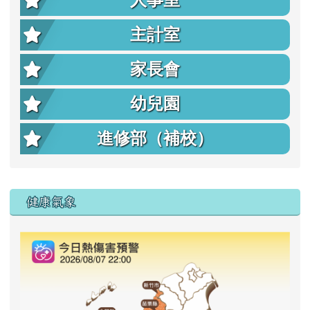
人事室
主計室
家長會
幼兒園
進修部（補校）
右邊區域內容
健康氣象