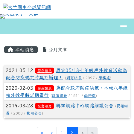
大竹國中全球資訊網
跳至主內容區
導覽列
⏸
頁尾區域
主內容區域
本站消息
分月文章
文章列表
2021-05-12
原定05/18七年級戶外教育活動為
緊急訊息
配合防疫規定將延期辦理！
(
訓育組長
/ 2097 /
學務處
)
2020-02-03
為配合政府防疫決策，本校八年級
緊急訊息
校外教學將延期舉行
(
訓育組長
/ 1511 /
學務處
)
2019-08-28
轉知網路中心網路維護公告
緊急訊息
(
資訊組
長
/ 2008 /
校內公告
)
第一頁
上一頁
(目前頁次)
«
‹
1
2
›
»