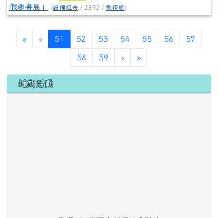
假趣書展」
(
設備組長
/ 2392 /
教務處
)
第一頁
上一頁
(目前頁次)
«
‹
51
52
53
54
55
56
57
下一頁
最後頁
58
59
›
»
左邊區域內容
近期活動