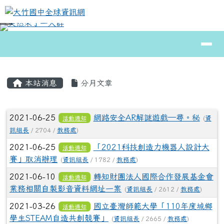
大竹國中全球資訊網
跳至主內容區
導覽列
⏸
頁尾區域
主內容區域
本站消息
分月文章
文章列表
2021-06-25
網路安全AR解謎遊戲—尋。秘
活動通知
(
資
訊組長
/ 2704 /
教務處
)
2021-06-25
「2021科技創造力機器人設計大
活動通知
賽」取消辦理
(
資訊組長
/ 1782 /
教務處
)
2021-06-10
轉知財團法人國際合作發展基金會
活動通知
業務相關自製影音資料網址一案
(
資訊組長
/ 2612 /
教務處
)
2021-03-26
國立臺灣師範大學「110年度城鄉
活動通知
學生STEAM自造共創競賽」
(
資訊組長
/ 2665 /
教務處
)