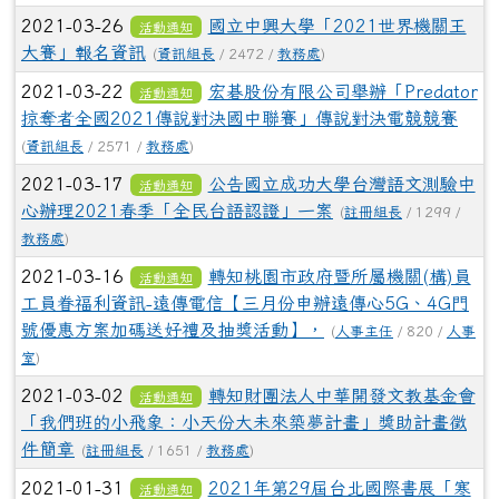
2021-03-26
國立中興大學「2021世界機關王
活動通知
大賽」報名資訊
(
資訊組長
/ 2472 /
教務處
)
2021-03-22
宏碁股份有限公司舉辦「Predator
活動通知
掠奪者全國2021傳說對決國中聯賽」傳說對決電競競賽
(
資訊組長
/ 2571 /
教務處
)
2021-03-17
公告國立成功大學台灣語文測驗中
活動通知
心辦理2021春季「全民台語認證」一案
(
註冊組長
/ 1299 /
教務處
)
2021-03-16
轉知桃園市政府暨所屬機關(構)員
活動通知
工員眷福利資訊-遠傳電信【三月份申辦遠傳心5G、4G門
號優惠方案加碼送好禮及抽獎活動】，
(
人事主任
/ 820 /
人事
室
)
2021-03-02
轉知財團法人中華開發文教基金會
活動通知
「我們班的小飛象：小天份大未來築夢計畫」獎助計畫徵
件簡章
(
註冊組長
/ 1651 /
教務處
)
2021-01-31
2021年第29屆台北國際書展「寒
活動通知