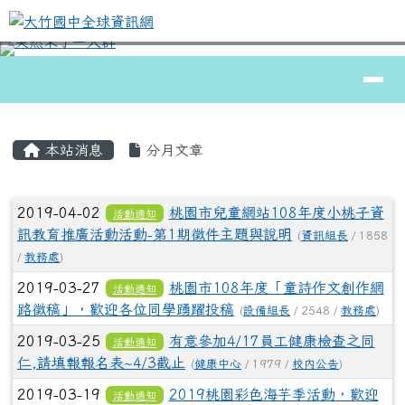
大竹國中全球資訊網
跳至主內容區
導覽列
⏸
頁尾區域
主內容區域
本站消息
分月文章
文章列表
2019-04-02
桃園市兒童網站108年度小桃子資
活動通知
訊教育推廣活動活動-第1期徵件主題與說明
(
資訊組長
/ 1858
/
教務處
)
2019-03-27
桃園市108年度「童詩作文創作網
活動通知
路徵稿」，歡迎各位同學踴躍投稿
(
設備組長
/ 2548 /
教務處
)
2019-03-25
有意參加4/17員工健康檢查之同
活動通知
仁,請填報報名表~4/3截止
(
健康中心
/ 1979 /
校內公告
)
2019-03-19
2019桃園彩色海芋季活動，歡迎
活動通知