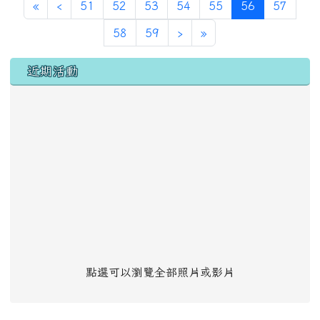
第一頁
上一頁
(目前頁次)
«
‹
51
52
53
54
55
56
57
下一頁
最後頁
58
59
›
»
左邊區域內容
近期活動
點選可以瀏覽全部照片或影片