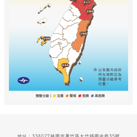
地址：338027桃園市蘆竹區大竹路國中巷35號