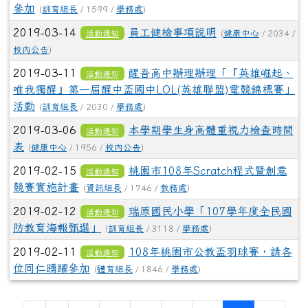
參加
(
訓育組長
/ 1599 /
學務處
)
2019-03-14
員工健檢事項說明
活動通知
(
健康中心
/ 2034 /
校內公告
)
2019-03-11
醒吾高中辦理辦理「『英雄崛起、
活動通知
唯我獨醒』第一屆醒中盃國中LOL(英雄聯盟)電競錦標賽」
活動
(
訓育組長
/ 2030 /
學務處
)
2019-03-06
本學期學生身高體重視力檢查時間
活動通知
表
(
健康中心
/ 1956 /
校內公告
)
2019-02-15
桃園市108年Scratch程式暨創意
活動通知
競賽實施計畫
(
資訊組長
/ 1746 /
教務處
)
2019-02-12
瑞原國民小學「107學年度全民國
活動通知
防教育海報甄選」
(
訓育組長
/ 3118 /
學務處
)
2019-02-11
108年桃園市公教盃羽球賽，請各
活動通知
位同仁踴躍參加
(
體育組長
/ 1846 /
學務處
)