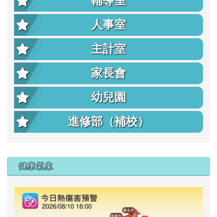
輔導室
人事室
主計室
家長會
幼兒園
進修部（補校）
右邊區域內容
健康氣象