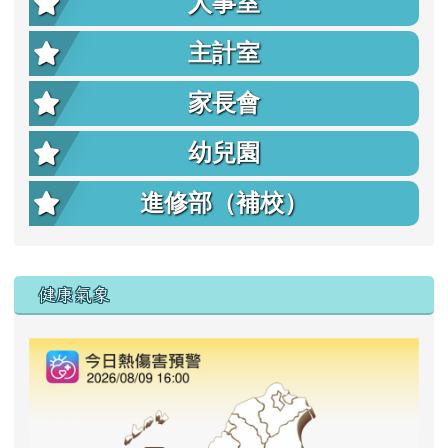
人事室
主計室
家長會
幼兒園
進修部（補校）
右邊區域內容
健康氣象