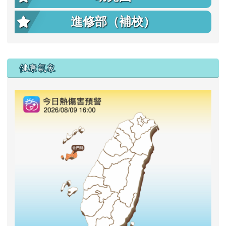
進修部（補校）
右邊區域內容
健康氣象