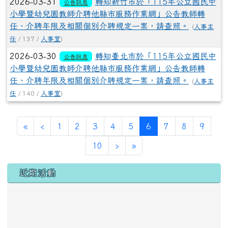
2026-03-31
轉知新竹市於「115年公立國民中
公告訊息
小學暨幼兒園教師介聘他縣市服務作業網」公告教師轉
任、介聘年限及相關個別介聘規定一案，請查照。
(
人事主
任
/ 137 /
人事室
)
2026-03-30
轉知臺北市於「115年公立國民中
公告訊息
小學暨幼兒園教師介聘他縣市服務作業網」公告教師轉
任、介聘年限及相關個別介聘規定一案，請查照。
(
人事主
任
/ 140 /
人事室
)
第一頁
上一頁
(目前頁次)
«
‹
1
2
3
4
5
6
7
8
9
下一頁
最後頁
10
›
»
左邊區域內容
近期活動