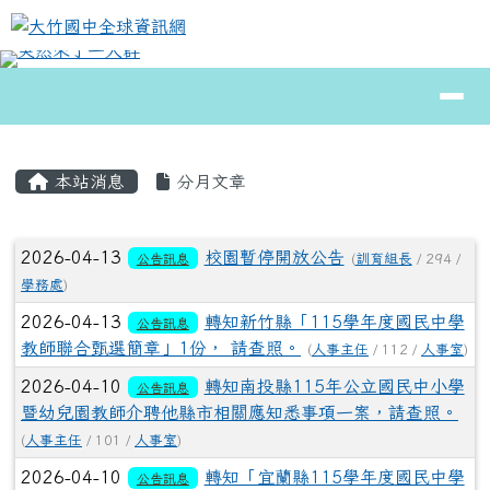
大竹國中全球資訊網
跳至主內容區
導覽列
⏸
頁尾區域
主內容區域
本站消息
分月文章
文章列表
2026-04-13
校園暫停開放公告
公告訊息
(
訓育組長
/ 294 /
學務處
)
2026-04-13
轉知新竹縣「115學年度國民中學
公告訊息
教師聯合甄選簡章」1份， 請查照。
(
人事主任
/ 112 /
人事室
)
2026-04-10
轉知南投縣115年公立國民中小學
公告訊息
暨幼兒園教師介聘他縣市相關應知悉事項一案，請查照。
(
人事主任
/ 101 /
人事室
)
2026-04-10
轉知「宜蘭縣115學年度國民中學
公告訊息