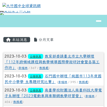
大竹國中全球資訊網
跳至主內容區
導覽列
⏸
頁尾區域
主內容區域
本站消息
分月文章
文章列表
2023-10-03
教育部委請臺北市立大學辦理
公告訊息
「112年跨領域課程與教學領導國際學術研討會暨各區工
作坊」
(
李瑞林
/ 367 /
教務處
)
2023-10-03
石門國中辦理「桃園市113年度國
公告訊息
民中小學學 生專題研究比賽」
(
李瑞林
/ 395 /
教務處
)
2023-10-03
南臺學校財團法人南臺科技大學電
公告訊息
子系辦理「2023電動車與車聯網教學研習營」
(
李瑞林
/
404 /
教務處
)