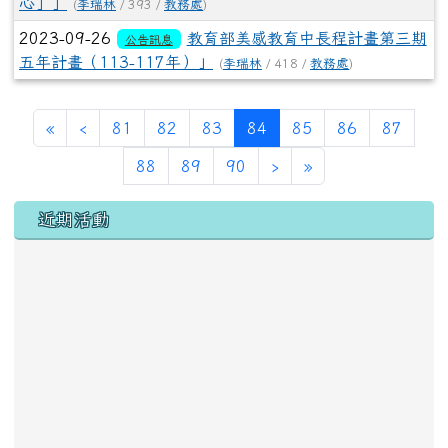
心」」
(
李瑞林
/ 393 /
教務處
)
2023-09-26
教育部美感教育中長程計畫第三期
公告訊息
五年計畫（113-117年）」
(
李瑞林
/ 418 /
教務處
)
第一頁
上一頁
(目前頁次)
«
‹
81
82
83
84
85
86
87
下一頁
最後頁
88
89
90
›
»
左邊區域內容
近期活動