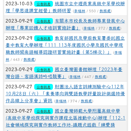
2023-10-03
桃園市立中壢商業高級中等學校辦
公告訊息
理「學思達課室經營」教師研習
(
李瑞林
/ 550 /
教務處
)
2023-09-29
有關本市校長及教師專業發展中心
公告訊息
辦理「專業回饋人才培訓實施計畫」
(
李瑞林
/ 372 /
教務處
)
2023-09-29
教育部國民及學前教育署委託國立
公告訊息
臺中教育大學辦理「111 113年度國民小學及國民中學現
職教師閩南語輔導認證研習實施計畫（第5梯次）」
(
李瑞
林
/ 443 /
教務處
)
2023-09-29
國立臺灣圖書館辦理「2023年臺
公告訊息
灣台語、客語漢詩吟唱競賽」
(
李瑞林
/ 447 /
教務處
)
2023-09-27
財團法人語言訓練測驗中心112年
公告訊息
10月28日（六）「素養導向與雙語教學評量設計徵選特優
作品線上分享會」資訊
(
李瑞林
/ 374 /
教務處
)
2023-09-27
國立臺灣師範大學附屬高級中學
公告訊息
(高級中等學校探究與實作課程北區推動中心)辦理「112-1
社會領域探究與實作教師工作坊-議題式遊戲「練愛猜