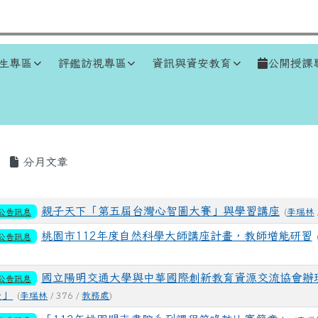
生專區
評鑑訪視專區
資訊與資安教育
公開授課
區域
分月文章
表
親子天下「第五屆台灣心智圖大賽」與學習講座
公告訊息
(
李瑞林
桃園市112年度自然科學大師講座計畫，教師增能研習
公告訊息
國立陽明交通大學與中華國際創新教育資源交流協會辦
公告訊息
畫」
(
李瑞林
/ 376 /
教務處
)