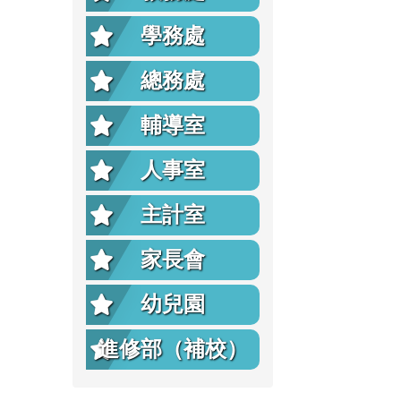
學務處
總務處
輔導室
人事室
主計室
家長會
幼兒園
進修部（補校）