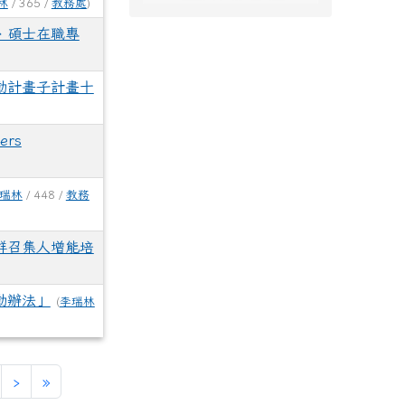
林
/ 365 /
教務處
)
、碩士在職專
動計畫子計畫十
ers
瑞林
/ 448 /
教務
群召集人增能培
動辦法」
(
李瑞林
下一頁
最後頁
›
»