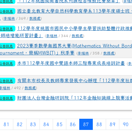
「112年桃園閩南書院系列課程答喙鼓比賽簡章」
公告訊息
(
李瑞
國立臺北教育大學自然科學教育學系113學年度碩士班
公告訊息
生
(
李瑞林
/ 369 /
教務處
)
112學年度桃園市國民中小學學生學習扶助整體行政推
公告訊息
一師培增能研習計畫」
(
李瑞林
/ 344 /
教務處
)
2023賽季數學無國界大賽(Mathematics Without Bord
公告訊息
al Tournament，簡稱MWBIT)」秋季賽
(
李瑞林
/ 358 /
教務處
)
本市112學年度國中雙語本師三階專業成長培訓計畫
公告訊息
(
李
有關本市校長及教師專業發展中心辦理「112學年度社
公告訊息
李瑞林
/ 492 /
教務處
)
財團法人台灣金融研訓院「112年金融知識線上競賽活
公告訊息
頁
上一頁
(目前頁次)
81
82
83
84
85
86
87
88
89
90