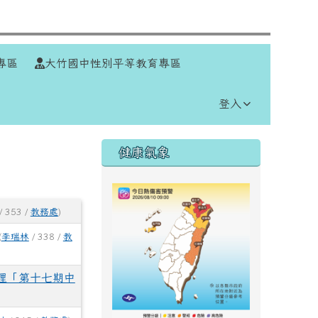
⏸
專區
大竹國中性別平等教育專區
登入
右邊區域內容
健康氣象
/ 353 /
教務處
)
(
李瑞林
/ 338 /
教
理「第十七期中