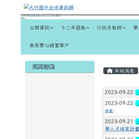
跳至主內容區
大竹國中全球資訊網
導覽列
公開資訊
十二年國教
行政及教師
學
教育愛心儲蓄專戶
頁尾區域
左邊區域內容
主內容
近期活動
本站消息
文章列
2023-09-22
2023-09-22
務處
)
2023-09-21
學人才培育計