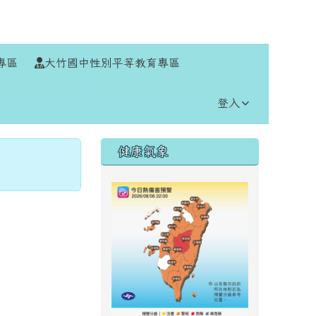
⏸
專區
大竹國中性別平等教育專區
登入
右邊區域內容
健康氣象