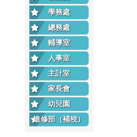
學務處
總務處
輔導室
人事室
主計室
家長會
幼兒園
進修部（補校）