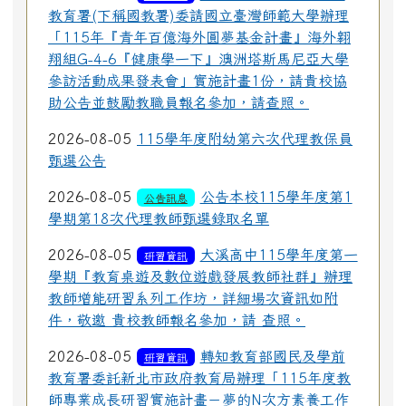
教育署(下稱國教署)委請國立臺灣師範大學辦理
「115年『青年百億海外圓夢基金計畫』海外翱
翔組G-4-6『健康學一下』澳洲塔斯馬尼亞大學
參訪活動成果發表會」實施計畫1份，請貴校協
助公告並鼓勵教職員報名參加，請查照。
2026-08-05
115學年度附幼第六次代理教保員
甄選公告
2026-08-05
公告本校115學年度第1
公告訊息
學期第18次代理教師甄選錄取名單
2026-08-05
大溪高中115學年度第一
研習資訊
學期『教育桌遊及數位遊戲發展教師社群』辦理
教師增能研習系列工作坊，詳細場次資訊如附
件，敬邀 貴校教師報名參加，請 查照。
2026-08-05
轉知教育部國民及學前
研習資訊
教育署委託新北市政府教育局辦理「115年度教
師專業成長研習實施計畫－夢的N次方素養工作