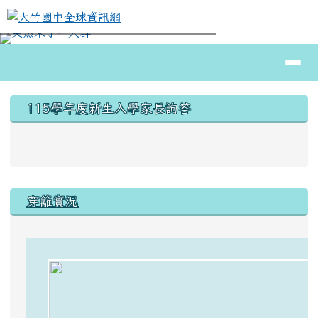
大竹國中全球資訊網
跳至主內容區
導覽列
⏸
頁尾區域
上中區域內容
115學年度新生入學家長詢答
穿籬實況