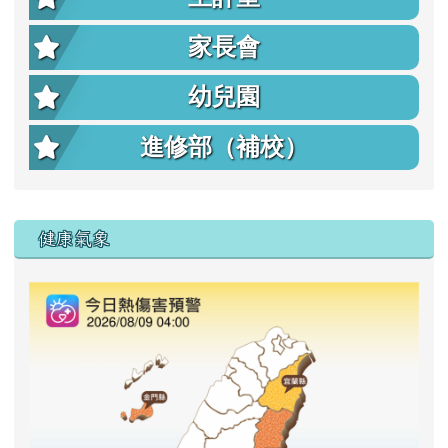
家長會
幼兒園
進修部（補校）
右邊區域內容
健康氣象