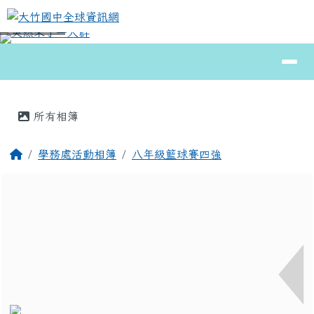
大竹國中全球資訊網
跳至主內容區
導覽列
⏸
頁尾區域
主內容區域
所有相簿
回首頁
學務處活動相簿
八年級籃球賽四強