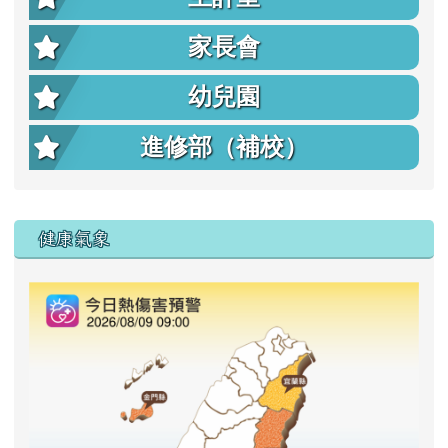
家長會
幼兒園
進修部（補校）
右邊區域內容
健康氣象