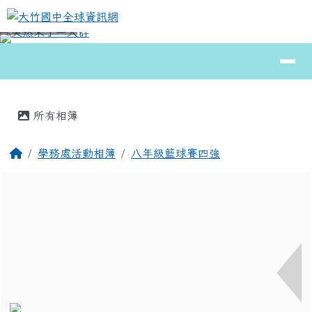
大竹國中全球資訊網
跳至主內容區
導覽列
⏸
頁尾區域
主內容區域
所有相簿
回首頁
學務處活動相簿
八年級籃球賽四強