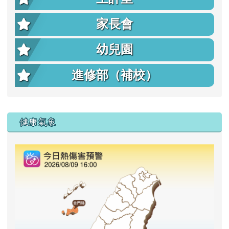
家長會
幼兒園
進修部（補校）
右邊區域內容
健康氣象