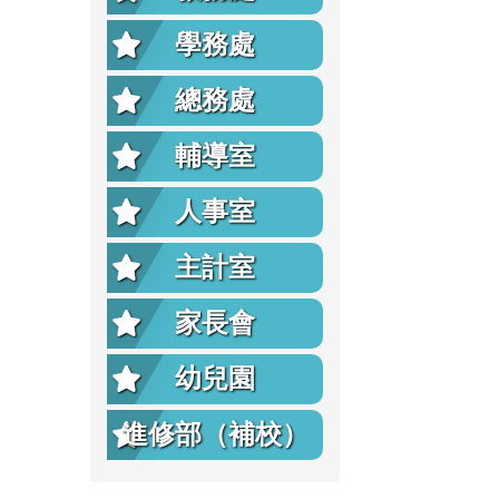
學務處
總務處
輔導室
人事室
主計室
家長會
幼兒園
進修部（補校）