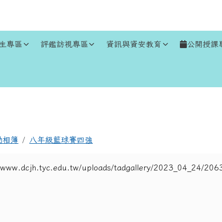
生專區
評鑑訪視專區
資訊與資安教育
公開授課
區域
動相簿
八年級籃球賽四強