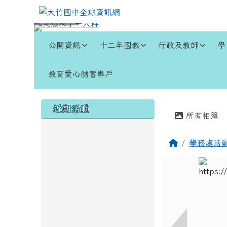
跳至主內容區
大竹國中全球資訊網
導覽列
公開資訊
十二年國教
行政及教師
學
教育愛心儲蓄專戶
頁尾區域
左邊區域內容
主內容
近期活動
所有相簿
回首頁
學務處活