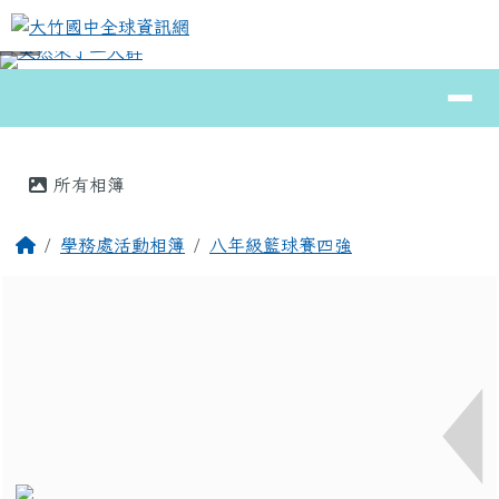
大竹國中全球資訊網
跳至主內容區
導覽列
⏸
頁尾區域
主內容區域
所有相簿
回首頁
學務處活動相簿
八年級籃球賽四強