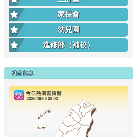
家長會
幼兒園
進修部（補校）
右邊區域內容
健康氣象