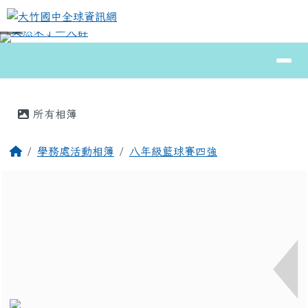
大竹國中全球資訊網
跳至主內容區
導覽列
⏸
頁尾區域
主內容區域
所有相簿
回首頁
學務處活動相簿
八年級籃球賽四強