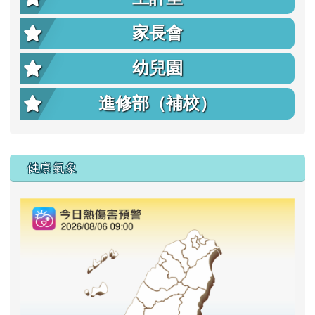
家長會
幼兒園
進修部（補校）
右邊區域內容
健康氣象