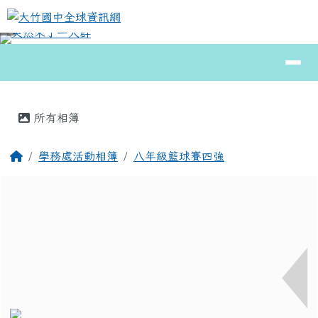
大竹國中全球資訊網
跳至主內容區
導覽列
⏸
頁尾區域
主內容區域
所有相簿
回首頁
學務處活動相簿
八年級籃球賽四強