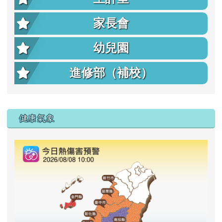
家長會
幼兒園
進修部（補校）
右邊區域內容
健康氣象