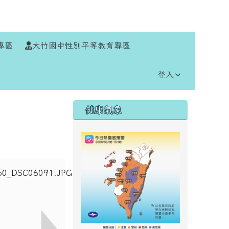
⏸
專區
大竹國中性別平等教育專區
登入
右邊區域內容
健康氣象