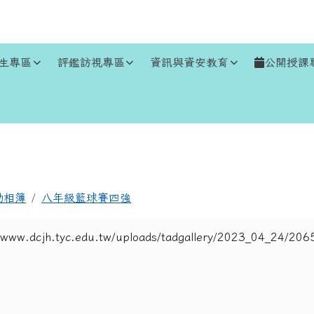
生專區
評鑑訪視專區
資訊與資安教育
公開授課
區域
動相簿
八年級籃球賽四強