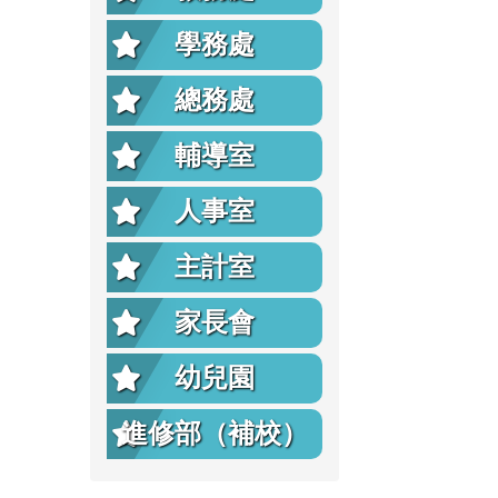
學務處
總務處
輔導室
人事室
主計室
家長會
幼兒園
進修部（補校）