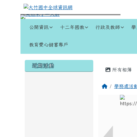
跳至主內容區
大竹國中全球資訊網
導覽列
公開資訊
十二年國教
行政及教師
學
教育愛心儲蓄專戶
頁尾區域
左邊區域內容
主內容
近期活動
所有相簿
回首頁
學務處活