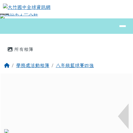
大竹國中全球資訊網
跳至主內容區
導覽列
⏸
頁尾區域
主內容區域
所有相簿
回首頁
學務處活動相簿
八年級籃球賽四強