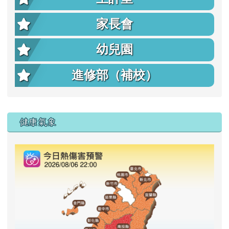
家長會
幼兒園
進修部（補校）
右邊區域內容
健康氣象