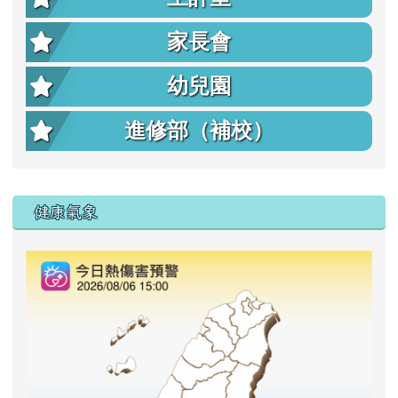
家長會
幼兒園
進修部（補校）
右邊區域內容
健康氣象