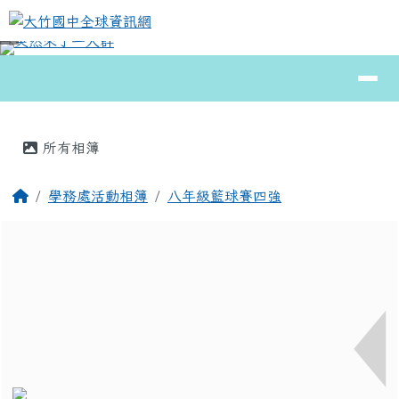
大竹國中全球資訊網
跳至主內容區
導覽列
⏸
頁尾區域
主內容區域
所有相簿
回首頁
學務處活動相簿
八年級籃球賽四強