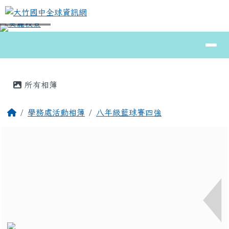
大竹國中全球資訊網
跳至主內容區
導覽列
⏸
頁尾區域
主內容區域
所有相簿
回首頁
學務處活動相簿
八年級籃球賽四強