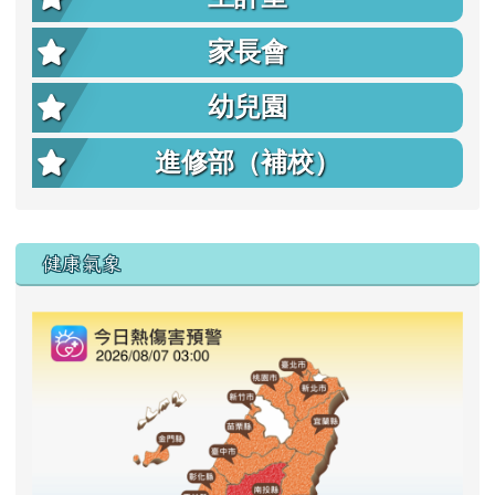
家長會
幼兒園
進修部（補校）
右邊區域內容
健康氣象