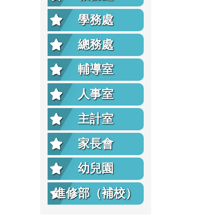
學務處
總務處
輔導室
人事室
主計室
家長會
幼兒園
進修部（補校）