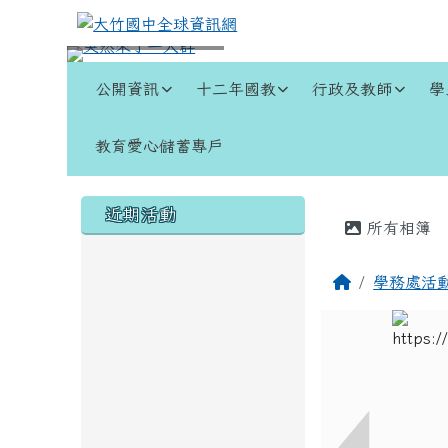
跳至主內容區
大竹國中全球資訊網
導覽列
公開資訊
十二年國教
行政及教師
學
教育愛心儲蓄專戶
頁尾區域
左邊區域內容
主內容
近期活動
所有相簿
回首頁
學務處活