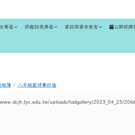
生專區
評鑑訪視專區
資訊與資安教育
公開授課
區域
動相簿
八年級籃球賽四強