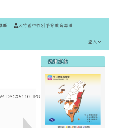
⏸
專區
大竹國中性別平等教育專區
登入
右邊區域內容
健康氣象