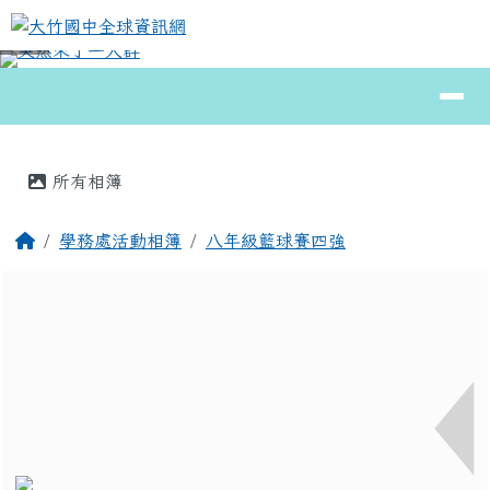
大竹國中全球資訊網
跳至主內容區
導覽列
⏸
頁尾區域
主內容區域
所有相簿
回首頁
學務處活動相簿
八年級籃球賽四強