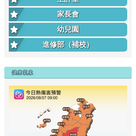
家長會
幼兒園
進修部（補校）
右邊區域內容
健康氣象