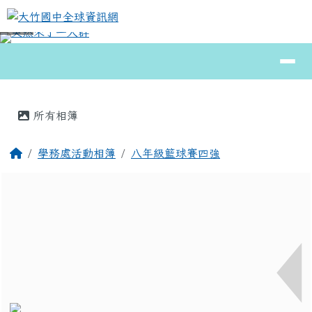
大竹國中全球資訊網
跳至主內容區
導覽列
⏸
頁尾區域
主內容區域
所有相簿
回首頁
學務處活動相簿
八年級籃球賽四強