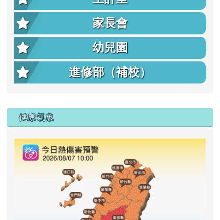
家長會
幼兒園
進修部（補校）
右邊區域內容
健康氣象