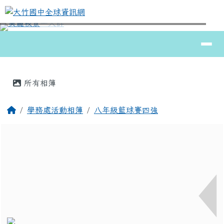
大竹國中全球資訊網
跳至主內容區
導覽列
⏸
頁尾區域
主內容區域
所有相簿
回首頁
學務處活動相簿
八年級籃球賽四強