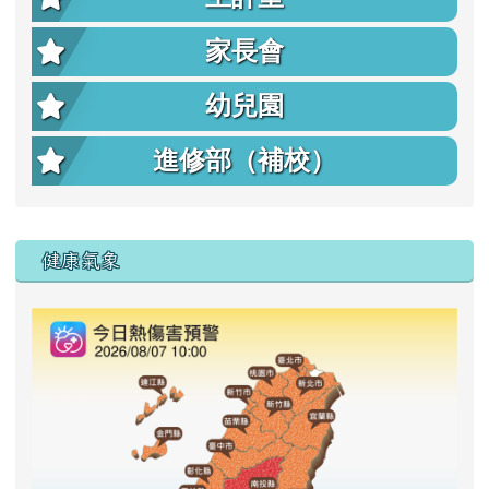
家長會
幼兒園
進修部（補校）
右邊區域內容
健康氣象