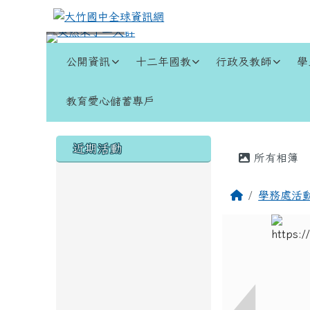
跳至主內容區
大竹國中全球資訊網
導覽列
公開資訊
十二年國教
行政及教師
學
教育愛心儲蓄專戶
頁尾區域
左邊區域內容
主內容
近期活動
所有相簿
回首頁
學務處活