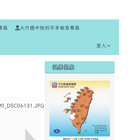
⏸
專區
大竹國中性別平等教育專區
登入
右邊區域內容
健康氣象