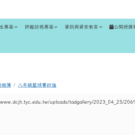
生專區
評鑑訪視專區
資訊與資安教育
公開授課
區域
動相簿
八年級籃球賽四強