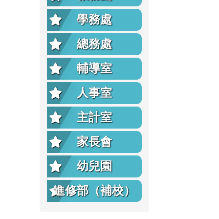
學務處
總務處
輔導室
人事室
主計室
家長會
幼兒園
進修部（補校）