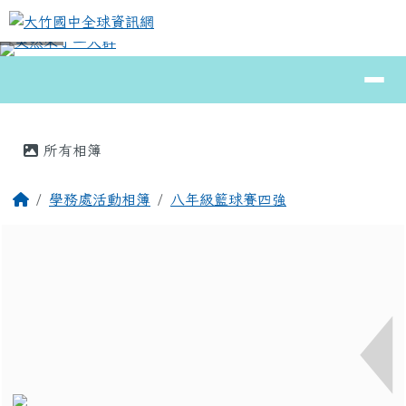
大竹國中全球資訊網
跳至主內容區
導覽列
⏸
頁尾區域
主內容區域
所有相簿
回首頁
學務處活動相簿
八年級籃球賽四強