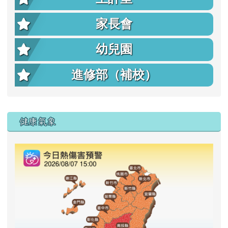
家長會
幼兒園
進修部（補校）
右邊區域內容
健康氣象